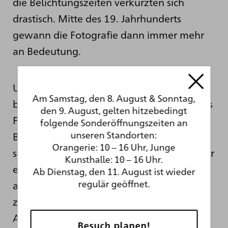
die Belichtungszeiten verkürzten sich
drastisch. Mitte des 19. Jahrhunderts
gewann die Fotografie dann immer mehr
an Bedeutung.
Und hier noch ein kleiner Funfact: Von
Am Samstag, den 8. August & Sonntag,
besagtem Daguerre stammt ein legendäres
den 9. August, gelten hitzebedingt
Foto aus dem Jahr 1838. Er hatte einen
folgende Sonderöffnungszeiten an
unseren Standorten:
Boulevard 7 bis 15 Minuten lang belichtet,
Orangerie: 10 – 16 Uhr, Junge
sodass keine Personen zu sehen waren. Nur
Kunsthalle: 10 – 16 Uhr.
ein Schuhputzer blieb die ganze Zeit über
Ab Dienstag, den 11. August ist wieder
regulär geöffnet.
an seinem Platz sitzen und wurde dadurch
zufällig der erste Mensch auf einem Foto.
Aber zurück zur Malerei und Schirmer –
Besuch planen!