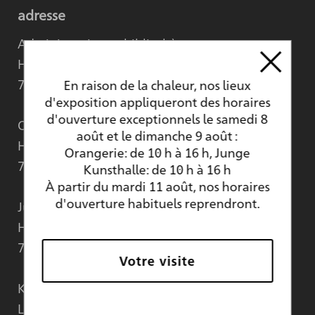
adresse
Administration et bibliothèque
Hermann-Veit-Straße 6
76135 Karlsruhe
En raison de la chaleur, nos lieux
d'exposition appliqueront des horaires
d'ouverture exceptionnels le samedi 8
Orangerie
août et le dimanche 9 août :
Hans-Thoma-Straße 6
Orangerie: de 10 h à 16 h, Junge
76133 Karlsruhe
Kunsthalle: de 10 h à 16 h
À partir du mardi 11 août, nos horaires
d'ouverture habituels reprendront.
Junge Kunsthalle
Hans-Thoma-Straße 4
76133 Karlsruhe
Votre visite
Kunsthalle Karlsruhe au ZKM
Lorenzstraße 19