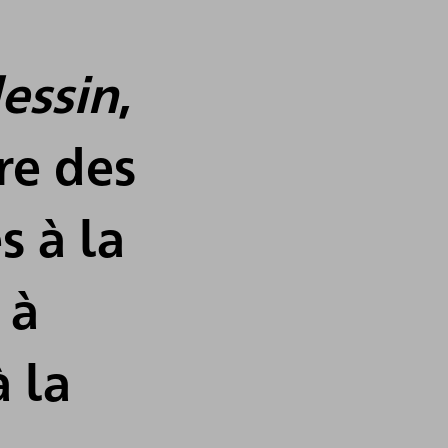
essin
,
re des
s à la
 à
à la