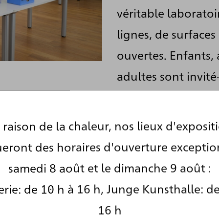
véritable laboratoi
lignes, de surfaces
ouvertes. Enfants, 
adultes sont invité·
activement à différ
de matériaux simple
 raison de la chaleur, nos lieux d'exposit
le crayon ou le fusa
eront des horaires d'ouverture exceptio
propres œuvres, qu
samedi 8 août et le dimanche 9 août :
exposées sur un mu
rie: de 10 h à 16 h, Junge Kunsthalle: de
échangées.
16 h