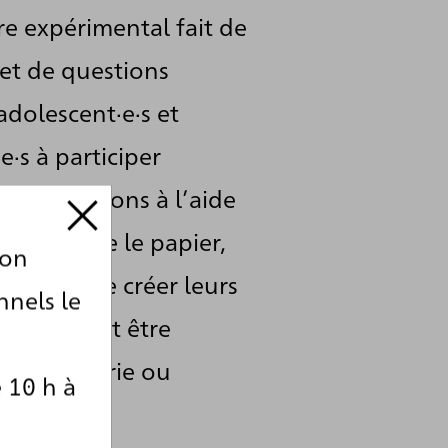
re expérimental fait de
 et de questions
adolescent·e·s et
e·s à participer
entes stations à l’aide
s tels que le papier,
ion
in, afin de créer leurs
nnels le
i pourront être
r de galerie ou
 10 h à