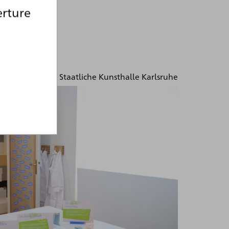
erture
© Staatliche Kunsthalle Karlsruhe