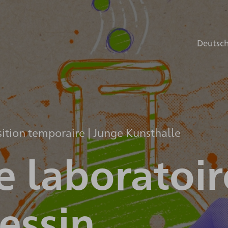
Deutsc
ition temporaire | Junge Kunsthalle
e laboratoir
essin