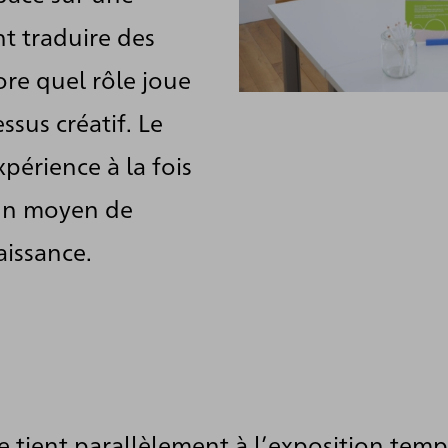
t traduire des
ore quel rôle joue
ssus créatif. Le
périence à la fois
 un moyen de
aissance.
se tient parallèlement à l’exposition tem