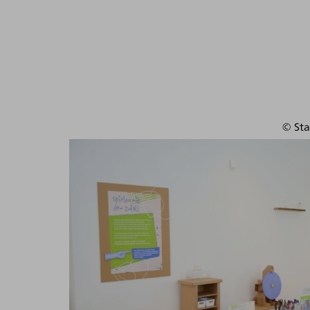
Organisez vot
© Sta