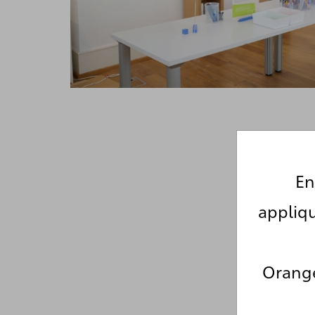
En
appliqu
Orange