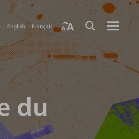
Français
h
English
e du