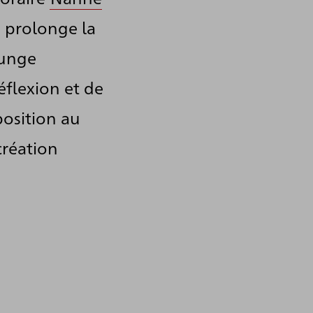
e prolonge la
Junge
flexion et de
osition au
création