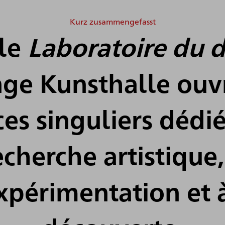
Kurz zusammengefasst
 le
Laboratoire du d
er Kunsthalle
rungsbedingt
nge Kunsthalle ouv
Jahre
es singuliers dédié
echerche artistique,
ür Kunst und
ie und in der
xpérimentation et 
inden in
ngen statt.