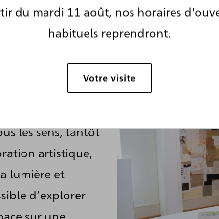
tir du mardi 11 août, nos horaires d'ouv
habituels reprendront.
Votre visite
se une approche
et de la création:
us les sens, tantôt
ration artistique,
la lumière et
ssible d’explorer
pace sur une