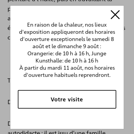
peinture pas encore complètement figée
avec le manche de son pinceau. C’est
En raison de la chaleur, nos lieux
également ainsi que j’insère mes mots dans
d'exposition appliqueront des horaires
ce texte.
d'ouverture exceptionnels le samedi 8
août et le dimanche 9 août :
Orangerie: de 10 h à 16 h, Junge
Kunsthalle: de 10 h à 16 h
À partir du mardi 11 août, nos horaires
d'ouverture habituels reprendront.
Traduction : Charlotte Bomy
Votre visite
Dans la rubrique « anecdotes » :
Dubuffet était négociant en vin, et non
autodidacte ; il est issu d’une famille