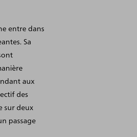
uhe entre dans
eantes. Sa
sont
manière
ondant aux
ctif des
e sur deux
 un passage