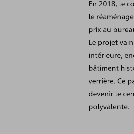
En 2018, le c
étapes a été 
le réaménage
et du réaména
prix au burea
le premier tr
Le projet vain
d’idées pour l
intérieure, en
Tribunal d’in
bâtiment hist
Kunsthalle.
verrière. Ce 
Le premier pr
devenir le cen
GmbH, un bure
polyvalente.
par des proje
nouveaux mu