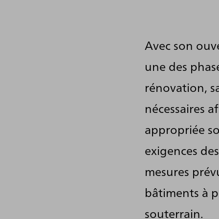
Avec son ouve
une des phase
rénovation, s
nécessaires a
appropriée so
exigences des
mesures prévu
bâtiments à p
souterrain.