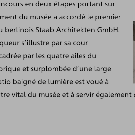
oncours en deux étapes portant sur
mis en place en 2017, qui, en dehors de l
ment du musée a accordé le premier
gement du bâtiment principal historiqu
u berlinois Staab Architekten GmbH.
onçon des travaux, comprenait une secon
queur s’illustre par sa cour
a future annexe de la Kunsthalle située s
cadrée par les quatre ailes du
stance voisin, le second tronçon des trava
orique et surplombée d’une large
patio baigné de lumière est voué à
ix du concours a été remis en 2018 à Sta
tre vital du musée et à servir également 
au d’architecture berlinois qui s’est fai
ts de renommée en matière de construct
sées, notamment pour le LWL-Landesmu