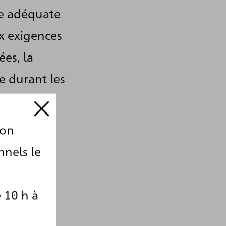
re adéquate
x exigences
es, la
e durant les
ux de
ion
nnels le
 10 h à