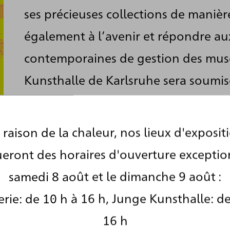
ses précieuses collections de maniè
également à l’avenir et répondre au
contemporaines de gestion des musé
Kunsthalle de Karlsruhe sera soumis
prochaines années à d’amples trava
rénovation, de réaménagement et
 raison de la chaleur, nos lieux d'exposit
nt.
eront des horaires d'ouverture exceptio
samedi 8 août et le dimanche 9 août :
rie: de 10 h à 16 h, Junge Kunsthalle: de
16 h