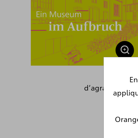
En
d’agrandisseme
appliqu
Orange