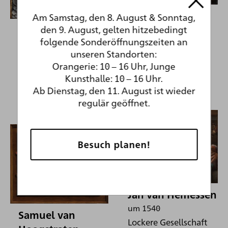
Jan Davidsz. de
Am Samstag, den 8. August & Sonntag,
den 9. August, gelten hitzebedingt
Heem
Matthias
folgende Sonderöffnungszeiten an
Grünewald
um 1672
unseren Standorten:
Girlande von Blumen
1511/1512
Orangerie: 10 – 16 Uhr, Junge
und Früchten
Heilige Märtyrerin (Hl.
Kunsthalle: 10 – 16 Uhr.
Bibiana oder Hl. Lucia?)
Ab Dienstag, den 11. August ist wieder
regulär geöffnet.
Besuch planen!
Jan van Hemessen
um 1540
Samuel van
Lockere Gesellschaft