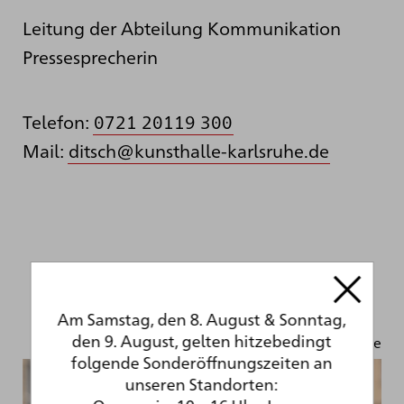
Leitung der Abteilung Kommunikation
Pressesprecherin
Telefon:
0721 20119 300
Mail:
ditsch@kunsthalle-karlsruhe.de
Am Samstag, den 8. August & Sonntag,
den 9. August, gelten hitzebedingt
Foto: Bruno Kelzer | kelzer.de
folgende Sonderöffnungszeiten an
unseren Standorten: