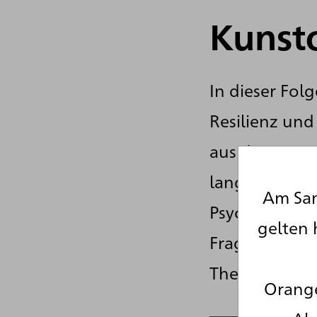
Kunst
In dieser Fol
Resilienz un
aus der Samm
langjährige P
Am Sam
Psychologie-E
gelten 
Fragestellung
Themen, die 
Orange