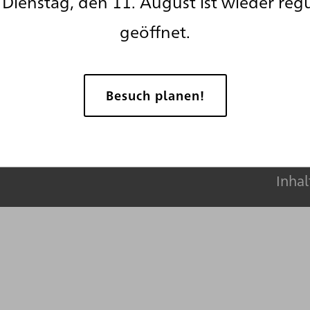
Dienstag, den 11. August ist wieder reg
geöffnet.
Klicken um Podigee Inhalte zu laden
 mehr in der
Datenschutzerklärung von 
Besuch planen!
Inhalte von Podigee immer erlauben
Inhal