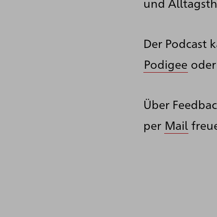
und Alltagst
Der Podcast 
Podigee
ode
Über Feedbac
per
Mail
freue