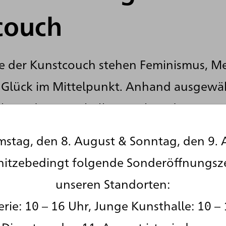
couch
ge der Kunstcouch stehen Feminismus, Me
d Glück im Mittelpunkt. Anhand ausgewä
lung der Kunsthalle sprechen die Autor
odcast-Host Jaqueline Scheiber und die 
stag, den 8. August & Sonntag, den 9. 
nthusiastin Lara Ermer über psychologis
hitzebedingt folgende Sonderöffnungsz
en, persönliche Erfahrungen und gesells
unseren Standorten:
uns und die Künstler*innen der Sammlu
rie: 10 – 16 Uhr, Junge Kunsthalle: 10 – 