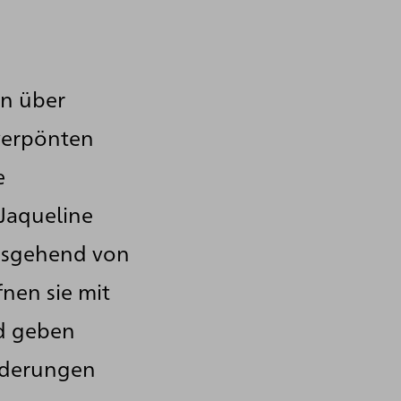
en über
 verpönten
e
Jaqueline
Ausgehend von
nen sie mit
nd geben
rderungen