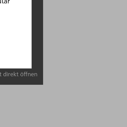
ulär
Podigee
.
t direkt öffnen