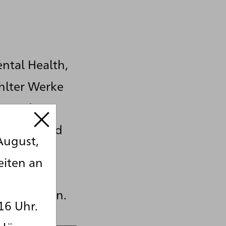
ntal Health,
hlter Werke
in und
Autorin und
August,
che
eiten an
chaftliche
ng bewegen.
16 Uhr.