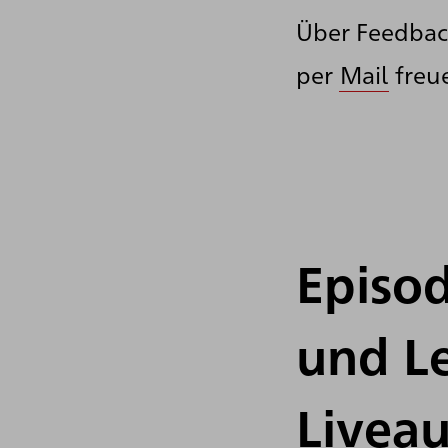
Über Feedbac
per
Mail
freue
Episod
und L
Livea