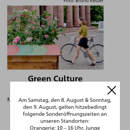
Foto: Bruno Kelzer
Green Culture
Maßnahmen für mehr Nachhaltigkeit in
Am Samstag, den 8. August & Sonntag,
der Kunsthalle
den 9. August, gelten hitzebedingt
folgende Sonderöffnungszeiten an
unseren Standorten:
Orangerie: 10 – 16 Uhr, Junge
Weiter lesen