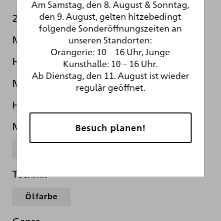
Am Samstag, den 8. August & Sonntag,
den 9. August, gelten hitzebedingt
270
folgende Sonderöffnungszeiten an
Maße Bildträger
unseren Standorten:
Orangerie: 10 – 16 Uhr, Junge
H 52,0 cm B 41,0 cm
Kunsthalle: 10 – 16 Uhr.
Ab Dienstag, den 11. August ist wieder
Maße Rahmen
regulär geöffnet.
H 82,0 cm B 71,0 cm T 10,5 cm
Material
Besuch planen!
Eichenholz
Technik
Ölfarbe
Genre