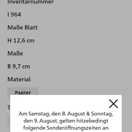
Inventarnummer
I 964
Maße Blatt
H 12,6 cm
Maße
B 9,7 cm
Material
Papier
Technik
Am Samstag, den 8. August & Sonntag,
den 9. August, gelten hitzebedingt
Holzschnitt
folgende Sonderöffnungszeiten an