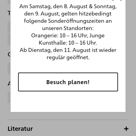
Am Samstag, den 8. August & Sonntag,
Technik
den 9. August, gelten hitzebedingt
folgende Sonderöffnungszeiten an
Feder in Schwarz
braun laviert
unseren Standorten:
Orangerie: 10 – 16 Uhr, Junge
schwarzer Stift
Feder in Braun
Kunsthalle: 10 – 16 Uhr.
Ab Dienstag, den 11. August ist wieder
Gattung
regulär geöffnet.
Scheibenriss
Besuch planen!
Abteilung
Kupferstichkabinett
Literatur