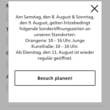
Material
Am Samstag, den 8. August & Sonntag,
Pappe
den 9. August, gelten hitzebedingt
folgende Sonderöffnungszeiten an
Technik
unseren Standorten:
Orangerie: 10 – 16 Uhr, Junge
Ölfarbe
Kunsthalle: 10 – 16 Uhr.
Ab Dienstag, den 11. August ist wieder
Gattung
regulär geöffnet.
Gemälde
Abteilung
Besuch planen!
Neue Malerei (nach 1800)