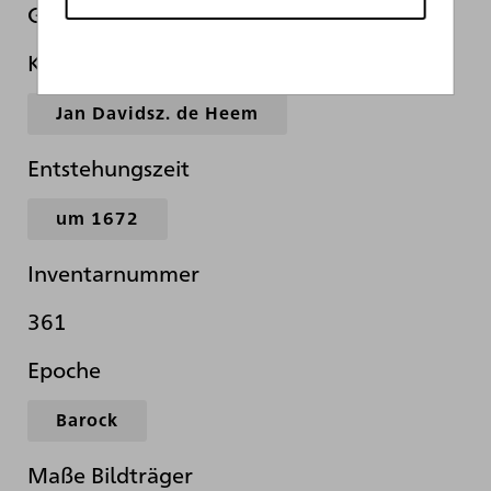
Girlande von Blumen und Früchten
Künstler*in
Jan Davidsz. de Heem
Entstehungszeit
um 1672
Inventarnummer
361
Epoche
Barock
Maße Bildträger