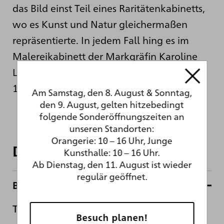
das Bild einst Teil eines Raritätenkabinetts,
wo es Kunst und Natur gleichermaßen
repräsentierte. In jedem Fall hing es im
Malereikabinett der Markgräfin Karoline
Luise im Karlsruher Schloss. Sie hatte es
1762 erworben.
Am Samstag, den 8. August & Sonntag,
den 9. August, gelten hitzebedingt
folgende Sonderöffnungszeiten an
unseren Standorten:
Orangerie: 10 – 16 Uhr, Junge
Daten und Fakten
Kunsthalle: 10 – 16 Uhr.
Ab Dienstag, den 11. August ist wieder
regulär geöffnet.
Basisdaten
Titel
Besuch planen!