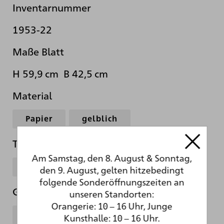
Inventarnummer
1953-22
Maße Blatt
H 59,9 cm B 42,5 cm
Material
Papier
gelblich
Technik
Am Samstag, den 8. August & Sonntag,
Bleistift
den 9. August, gelten hitzebedingt
folgende Sonderöffnungszeiten an
Gattung
unseren Standorten:
Orangerie: 10 – 16 Uhr, Junge
Zeichnung
Kunsthalle: 10 – 16 Uhr.