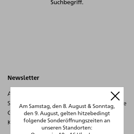
Suchbegriff.
Newsletter
Auch während der sanierungsbedingten
Schließung informieren wir Sie hier über die
Am Samstag, den 8. August & Sonntag,
Geschehnisse hinter den Kulissen der
den 9. August, gelten hitzebedingt
folgende Sonderöffnungszeiten an
Kunsthalle.
unseren Standorten: