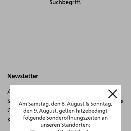
Suchbegriff.
Newsletter
Auch während der sanierungsbedingten
Schließung informieren wir Sie hier über die
Am Samstag, den 8. August & Sonntag,
Geschehnisse hinter den Kulissen der
den 9. August, gelten hitzebedingt
folgende Sonderöffnungszeiten an
Kunsthalle.
unseren Standorten: