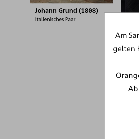
Johann Grund (1808)
Italienisches Paar
Am Sam
gelten 
Orange
Ab 
Pier
08.02
Peint