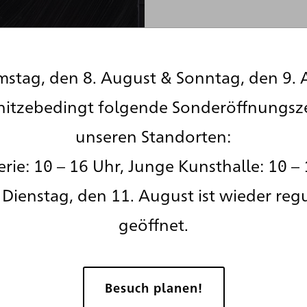
stag, den 8. August & Sonntag, den 9. 
hitzebedingt folgende Sonderöffnungsz
unseren Standorten:
rie: 10 – 16 Uhr, Junge Kunsthalle: 10 – 
Dienstag, den 11. August ist wieder reg
geöffnet.
re Soulages
Besuch planen!
.1990
ure 252 x 102, 8 février