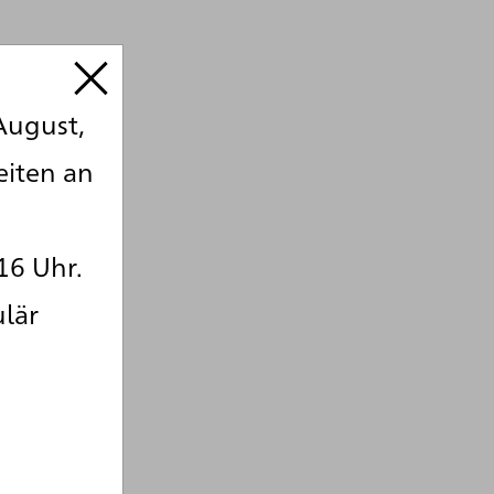
August,
eiten an
16 Uhr.
ulär