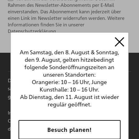
Rahmen des Newsletter-Abonnements per E-Mail
einverstanden. Das Abonnement kann jederzeit über
einen Link im Newsletter widerrufen werden. Weitere
Informationen finden Sie in unserer
Datenschutzerklärung.
Am Samstag, den 8. August & Sonntag,
den 9. August, gelten hitzebedingt
folgende Sonderöffnungszeiten an
unseren Standorten:
Das Hauptgebäude der Kunsthalle Karlsruhe ist
Orangerie: 10 – 16 Uhr, Junge
sanierungsbedingt für die kommenden Jahre
Kunsthalle: 10 – 16 Uhr.
Ab Dienstag, den 11. August ist wieder
geschlossen.
regulär geöffnet.
Im ZKM | Zentrum für Kunst und Medien, der
Orangerie und in der Jungen Kunsthalle finden in
dieser Zeit Ausstellungen statt.
Besuch planen!