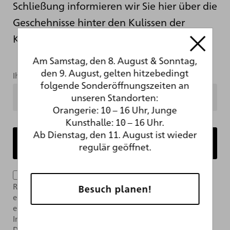
Schließung informieren wir Sie hier über die
Geschehnisse hinter den Kulissen der
Kunsthalle.
Am Samstag, den 8. August & Sonntag,
den 9. August, gelten hitzebedingt
Ihre Mailadresse
folgende Sonderöffnungszeiten an
unseren Standorten:
Orangerie: 10 – 16 Uhr, Junge
Kunsthalle: 10 – 16 Uhr.
Ab Dienstag, den 11. August ist wieder
regulär geöffnet.
Ich bin mit der Verarbeitung meiner Daten im
Rahmen des Newsletter-Abonnements per E-Mail
Besuch planen!
einverstanden. Das Abonnement kann jederzeit über
einen Link im Newsletter widerrufen werden. Weitere
Informationen finden Sie in unserer
Datenschutzerklärung.