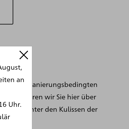
August,
eiten an
rend der sanierungsbedingten
g informieren wir Sie hier über
16 Uhr.
ehnisse hinter den Kulissen der
ulär
e.