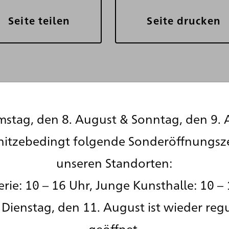
Seite teilen
Seite drucken
stag, den 8. August & Sonntag, den 9. 
hitzebedingt folgende Sonderöffnungsz
Auch wäh
unseren Standorten:
Schließun
rie: 10 – 16 Uhr, Junge Kunsthalle: 10 – 
die Gesch
Dienstag, den 11. August ist wieder reg
Kunsthall
geöffnet.