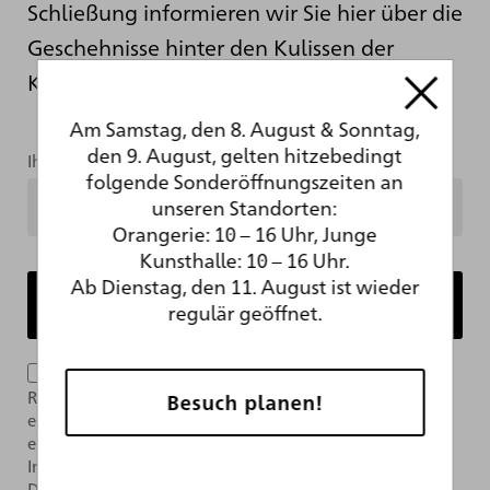
Schließung informieren wir Sie hier über die
Geschehnisse hinter den Kulissen der
Kunsthalle.
Am Samstag, den 8. August & Sonntag,
den 9. August, gelten hitzebedingt
Ihre Mailadresse
folgende Sonderöffnungszeiten an
unseren Standorten:
Orangerie: 10 – 16 Uhr, Junge
Kunsthalle: 10 – 16 Uhr.
Ab Dienstag, den 11. August ist wieder
regulär geöffnet.
Ich bin mit der Verarbeitung meiner Daten im
Rahmen des Newsletter-Abonnements per E-Mail
Besuch planen!
einverstanden. Das Abonnement kann jederzeit über
einen Link im Newsletter widerrufen werden. Weitere
Informationen finden Sie in unserer
Datenschutzerklärung.