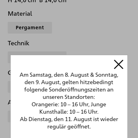
Material
Pergament
Technik
schwarze Kreide
Gattung
Am Samstag, den 8. August & Sonntag,
den 9. August, gelten hitzebedingt
Zeichnung
folgende Sonderöffnungszeiten an
unseren Standorten:
Abteilung
Orangerie: 10 – 16 Uhr, Junge
Kunsthalle: 10 – 16 Uhr.
Kupferstichkabinett
Ab Dienstag, den 11. August ist wieder
regulär geöffnet.