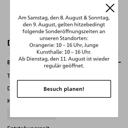
Am Samstag, den 8. August & Sonntag,
den 9. August, gelten hitzebedingt
folgende Sonderöffnungszeiten an
unseren Standorten:
Daten und Fakten
Orangerie: 10 – 16 Uhr, Junge
Kunsthalle: 10 – 16 Uhr.
Ab Dienstag, den 11. August ist wieder
Basisdaten
regulär geöffnet.
Titel
Die Toilette der Griechin
Besuch planen!
Künstler*in
Joseph Vernet
Entstehungszeit