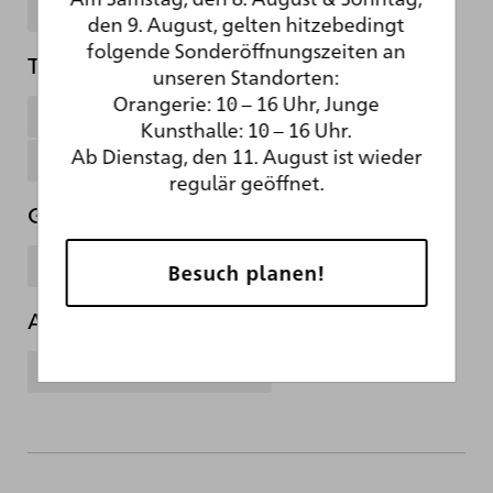
Papier
bräunlich-gelb
den 9. August, gelten hitzebedingt
folgende Sonderöffnungszeiten an
Technik
unseren Standorten:
Orangerie: 10 – 16 Uhr, Junge
Bleistift
schwarze Kreide
Kunsthalle: 10 – 16 Uhr.
Ab Dienstag, den 11. August ist wieder
Farbkreiden
weiß gehöht
regulär geöffnet.
Gattung
Zeichnung
Besuch planen!
Abteilung
Kupferstichkabinett