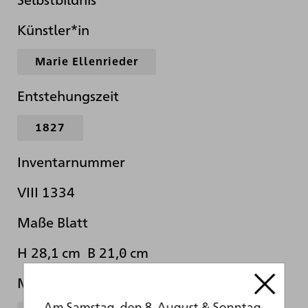
Künstler*in
Marie Ellenrieder
Entstehungszeit
1827
Inventarnummer
VIII 1334
Maße Blatt
H 28,1 cm B 21,0 cm
Material
Am Samstag, den 8. August & Sonntag,