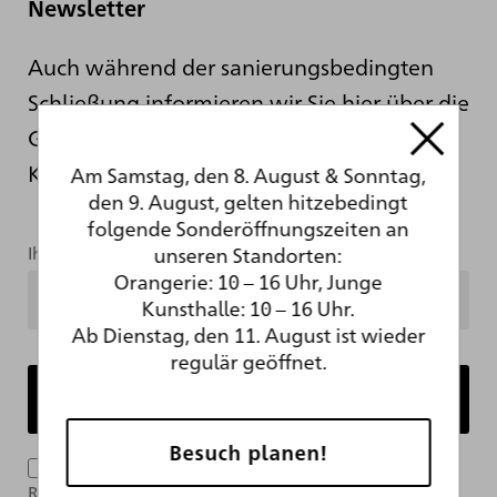
Newsletter
Auch während der sanierungsbedingten
Schließung informieren wir Sie hier über die
Geschehnisse hinter den Kulissen der
Kunsthalle.
Am Samstag, den 8. August & Sonntag,
den 9. August, gelten hitzebedingt
folgende Sonderöffnungszeiten an
unseren Standorten:
Ihre Mailadresse
Orangerie: 10 – 16 Uhr, Junge
Kunsthalle: 10 – 16 Uhr.
Ab Dienstag, den 11. August ist wieder
regulär geöffnet.
Besuch planen!
Ich bin mit der Verarbeitung meiner Daten im
Rahmen des Newsletter-Abonnements per E-Mail