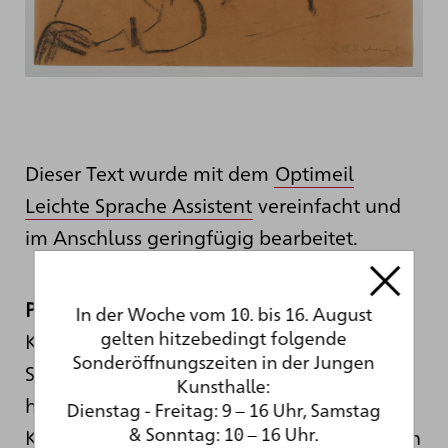
Dieser Text wurde mit dem
Optimeil
Leichte Sprache Assistent
vereinfacht und
im Anschluss geringfügig bearbeitet.
Prof. Dr. Natasha A. Kelly
arbeitet in der
In der Woche vom 10. bis 16. August
gelten hitzebedingt folgende
Kommunikationswissenschaft und
Sonderöffnungszeiten in der Jungen
Soziologie. Sie schreibt Bücher, gibt Bücher
Kunsthalle:
heraus und arbeitet als Kuratorin und
Dienstag - Freitag: 9 – 16 Uhr, Samstag
& Sonntag: 10 – 16 Uhr.
Künstlerin. Sie hat an vielen Hochschulen in