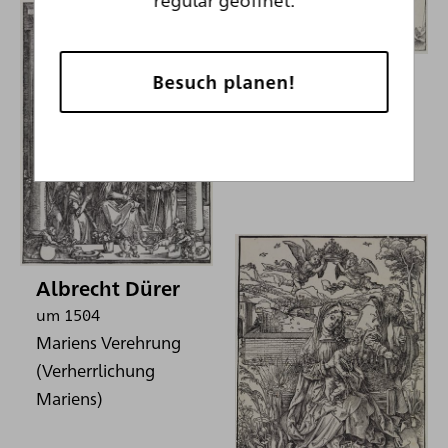
Albrecht Dürer
Besuch planen!
1510
Mariä Himmelfahrt
und Krönung
Albrecht Dürer
um 1504
Mariens Verehrung
(Verherrlichung
Mariens)