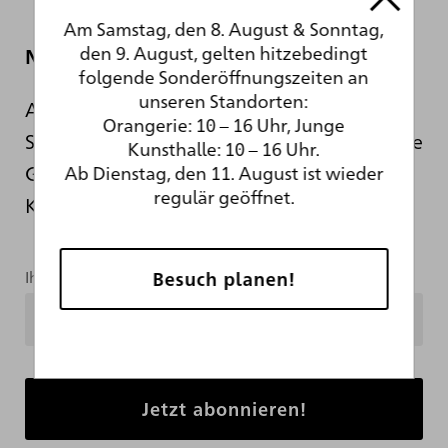
Am Samstag, den 8. August & Sonntag,
den 9. August, gelten hitzebedingt
Newsletter
folgende Sonderöffnungszeiten an
unseren Standorten:
Auch während der sanierungsbedingten
Orangerie: 10 – 16 Uhr, Junge
Schließung informieren wir Sie hier über die
Kunsthalle: 10 – 16 Uhr.
Geschehnisse hinter den Kulissen der
Ab Dienstag, den 11. August ist wieder
regulär geöffnet.
Kunsthalle.
Besuch planen!
Ihre Mailadresse