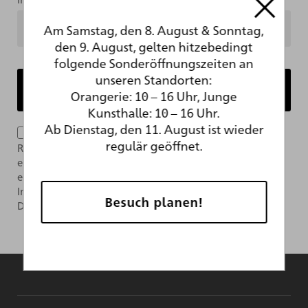
Am Samstag, den 8. August & Sonntag,
den 9. August, gelten hitzebedingt
folgende Sonderöffnungszeiten an
unseren Standorten:
Orangerie: 10 – 16 Uhr, Junge
Kunsthalle: 10 – 16 Uhr.
Ab Dienstag, den 11. August ist wieder
Ich bin mit der Verarbeitung meiner Daten im
regulär geöffnet.
Rahmen des Newsletter-Abonnements per E-Mail
einverstanden. Das Abonnement kann jederzeit über
einen Link im Newsletter widerrufen werden. Weitere
Informationen finden Sie in unserer
Besuch planen!
Datenschutzerklärung.