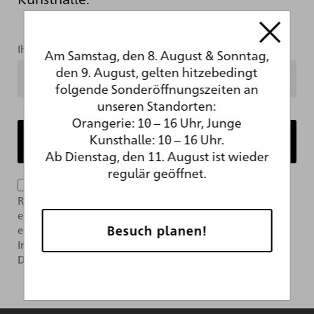
Ihre Mailadresse
Am Samstag, den 8. August & Sonntag,
den 9. August, gelten hitzebedingt
folgende Sonderöffnungszeiten an
unseren Standorten:
Orangerie: 10 – 16 Uhr, Junge
Kunsthalle: 10 – 16 Uhr.
Ab Dienstag, den 11. August ist wieder
regulär geöffnet.
Ich bin mit der Verarbeitung meiner Daten im
Rahmen des Newsletter-Abonnements per E-Mail
einverstanden. Das Abonnement kann jederzeit über
Besuch planen!
einen Link im Newsletter widerrufen werden. Weitere
Informationen finden Sie in unserer
Datenschutzerklärung.