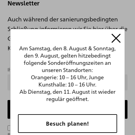
Newsletter
Auch während der sanierungsbedingten
Schließung informieren wir Sie hier über die
Geschehnisse hinter den Kulissen der
Kunsthalle.
Am Samstag, den 8. August & Sonntag,
den 9. August, gelten hitzebedingt
folgende Sonderöffnungszeiten an
unseren Standorten:
Ihre Mailadresse
Orangerie: 10 – 16 Uhr, Junge
Kunsthalle: 10 – 16 Uhr.
Ab Dienstag, den 11. August ist wieder
regulär geöffnet.
Besuch planen!
Ich bin mit der Verarbeitung meiner Daten im
Rahmen des Newsletter-Abonnements per E-Mail