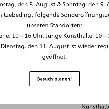
nuten
stag, den 8. August & Sonntag, den 9. 
sch
hitzebedingt folgende Sonderöffnungsz
unseren Standorten:
rie: 10 – 16 Uhr, Junge Kunsthalle: 10 – 
Dienstag, den 11. August ist wieder reg
geöffnet.
Auch wäh
Besuch planen!
Schließun
die Gesch
Kunsthall