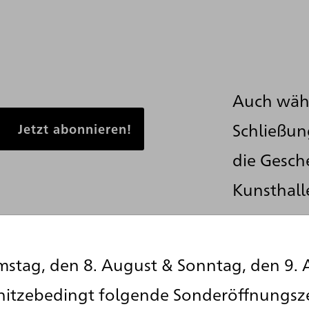
Auch wäh
Schließun
die Gesch
Kunsthall
 Daten im Rahmen des Newsletter-Abonnements per E-
stag, den 8. August & Sonntag, den 9. 
tter widerrufen werden. Weitere Informationen finden
hitzebedingt folgende Sonderöffnungsz