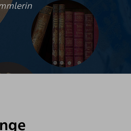
ammlerin
inge