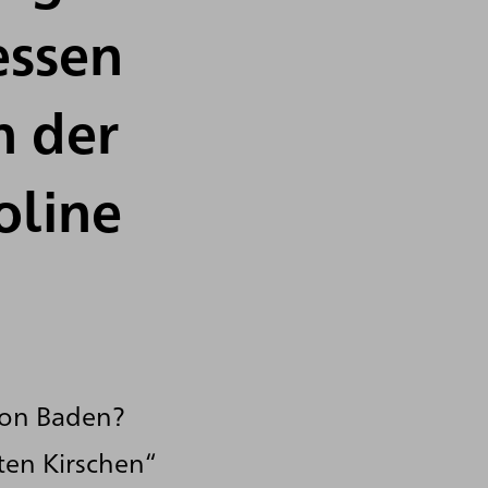
essen
n der
oline
von Baden?
ten Kirschen“