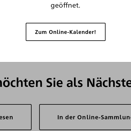
geöffnet.
roline Luises angesteckt, können junge
reise gehen und selbst die vielen Tätigk
mit detektivischem Spürsinn erforschen.
Zum Online-Kalender!
l über das 18. Jahrhundert und das Leben
denz.
öchten Sie als Nächste
lesen
In der Online-Sammlun