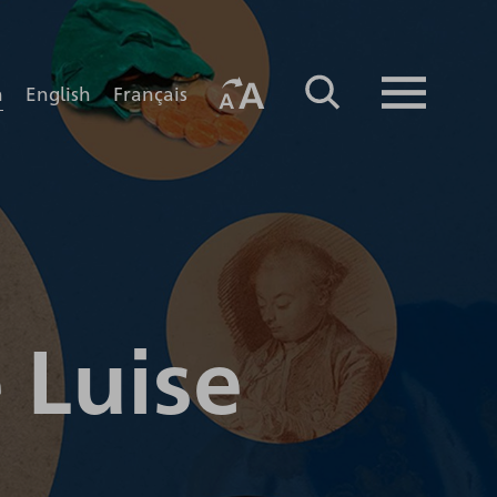
h
English
Français
 Luise