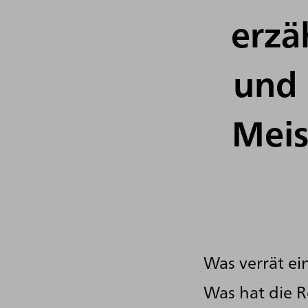
erzä
und 
Meis
Was verrät ei
Was hat die R