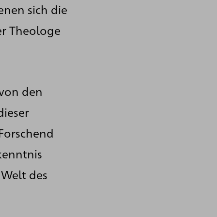
enen sich die
zer Theologe
 von den
dieser
 Forschend
kenntnis
e Welt des