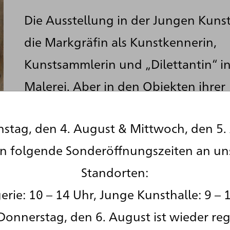
Die Ausstellung in der Jungen Kunst
die Markgräfin als Kunstkennerin,
Kunstsammlerin und „Dilettantin“ in
Malerei. Aber in den Objekten ihrer
Leidenschaft wird auch die Unterne
stag, den 4. August & Mittwoch, den 5.
durchaus ökonomischen Zielen sicht
en folgende Sonderöffnungszeiten an un
außerdem die literarisch, historisch
Standorten:
antiquarisch Interessierte, die eine 
rie: 10 – 14 Uhr, Junge Kunsthalle: 9 – 
ausgeprägte Neigung für die
Donnerstag, den 6. August ist wieder reg
ften, insbesondere die Botanik hatte. V