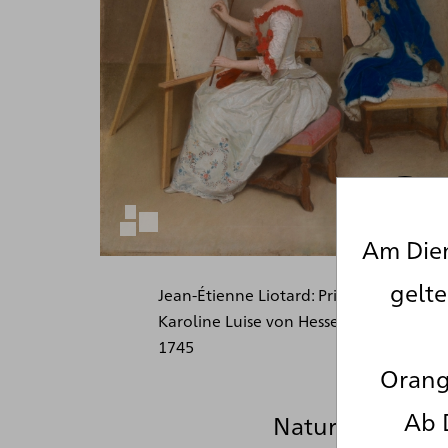
Am Dien
gelt
Jean-Étienne Liotard: Prinzessin
Karoline Luise von Hessen-Darmstadt,
1745
Orange
Ab 
Naturwissenscha