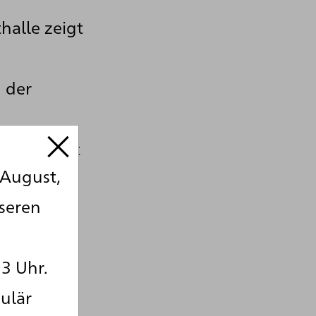
halle zeigt
 der
hmerin mit
 August,
bar,
seren
 und
ebenso
13 Uhr.
ulär
on der