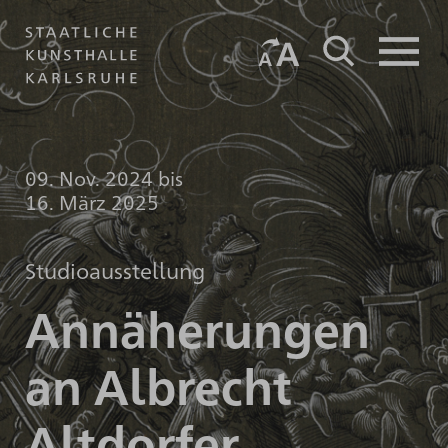
09. Nov. 2024
bis
16. März 2025
Studioausstellung
Annäherungen
an Albrecht
Altdorfer