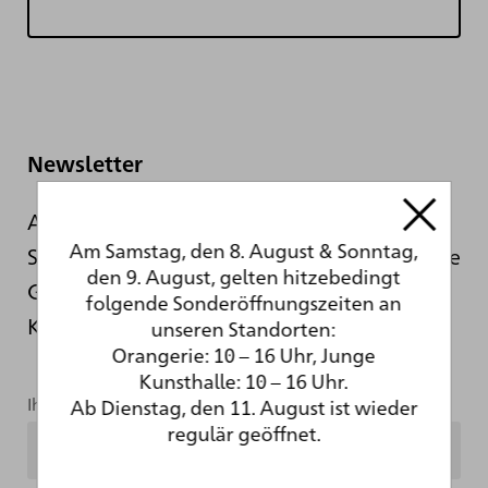
Newsletter
Auch während der sanierungsbedingten
Am Samstag, den 8. August & Sonntag,
Schließung informieren wir Sie hier über die
den 9. August, gelten hitzebedingt
Geschehnisse hinter den Kulissen der
folgende Sonderöffnungszeiten an
Kunsthalle.
unseren Standorten:
Orangerie: 10 – 16 Uhr, Junge
Kunsthalle: 10 – 16 Uhr.
Ab Dienstag, den 11. August ist wieder
Ihre Mailadresse
regulär geöffnet.