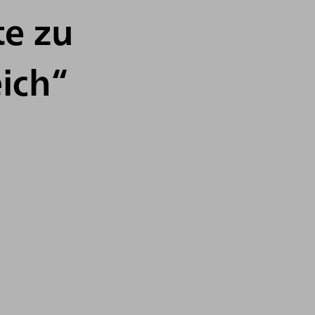
te zu
ich“