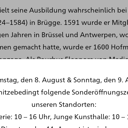
hielt seine Ausbildung wahrscheinlich be
24–1584) in Brügge. 1591 wurde er Mitg
en Jahren in Brüssel und Antwerpen, wo 
amen gemacht hatte, wurde er 1600 Hofm
onzaga. Als Pourbus Eleonora von Medic
m Besuch ihrer Schwester – der Königin 
stag, den 8. August & Sonntag, den 9. 
is begleitete, malte er deren Sohn Ludw
hitzebedingt folgende Sonderöffnungsz
er in die Dienste Maria von Medicis in Pa
unseren Standorten:
 Hofmaler. Er stellte Ludwig XIII. in za
rie: 10 – 16 Uhr, Junge Kunsthalle: 10 – 
chenke in der zwischenstaatlichen Diplom