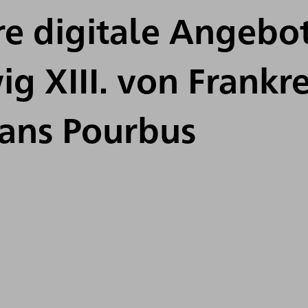
e digitale Angebo
g XIII. von Frankre
rans Pourbus