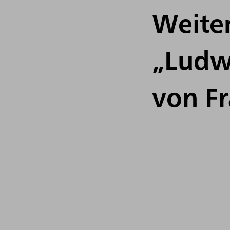
Weiter
„Ludwi
von F