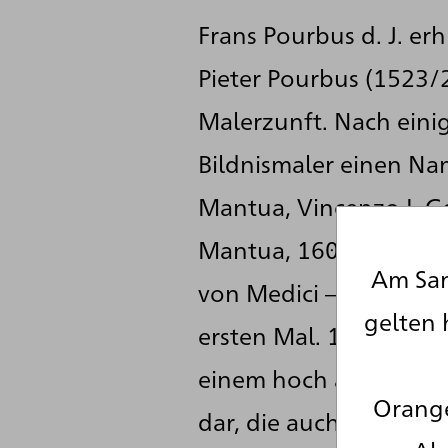
Frans Pourbus d. J. er
Pieter Pourbus (1523/
Malerzunft. Nach einig
Bildnismaler einen N
Mantua, Vincenzo I. G
Mantua, 1606 bei eine
Am Sam
von Medici – nach Par
gelten 
ersten Mal. 1609 trat 
einem hoch angesehenen
Orange
dar, die auch als Ges