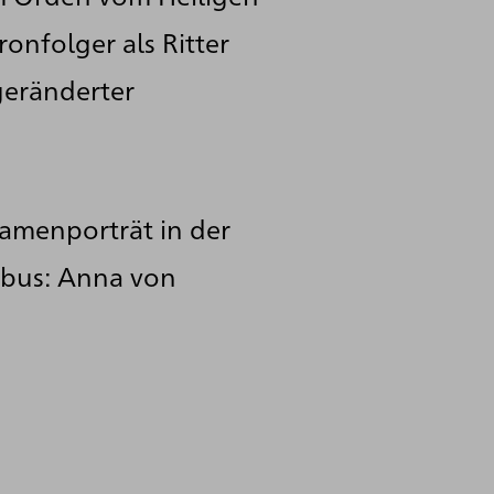
onfolger als Ritter
geränderter
Damenporträt in der
rbus: Anna von