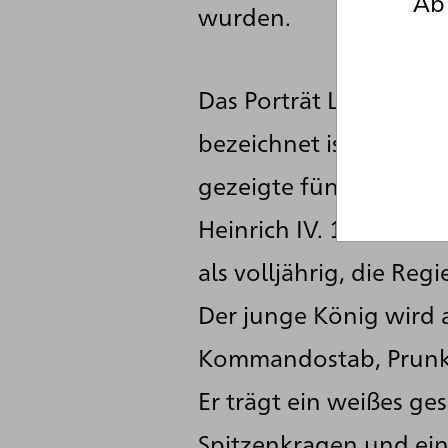
Ab 
wurden.
Das Porträt Ludwigs XI
bezeichnet ist, wurde e
gezeigte fünfzehnjähr
Heinrich IV. 1610 bere
als volljährig, die Re
Der junge König wird a
Kommandostab, Prunkh
Er trägt ein weißes ge
Spitzenkragen und ein