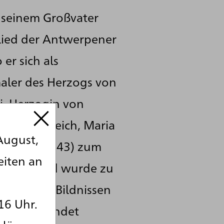
i seinem Großvater
lied der Antwerpener
er sich als
aler des Herzogs von
i, Herzogin von
von Frankreich, Maria
August,
ig (1601–1643) zum
eiten an
ris über und wurde zu
hlreichen Bildnissen
16 Uhr.
atie verwendet