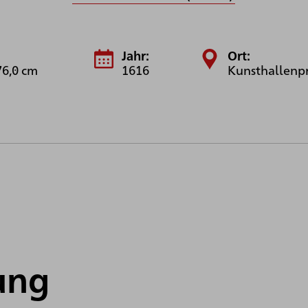
Jahr:
Ort:
76,0 cm
1616
Kunsthallenp
ung