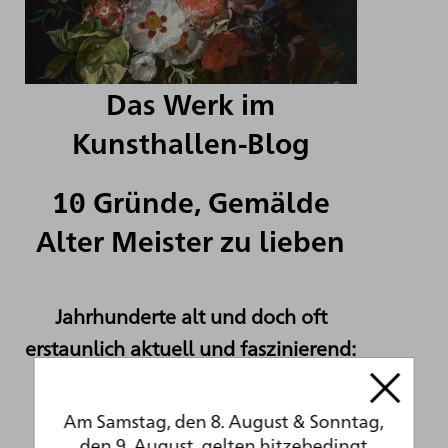
Das Werk im
Kunsthallen-Blog
10 Gründe, Gemälde
Alter Meister zu lieben
Jahrhunderte alt und doch oft
erstaunlich aktuell und faszinierend:
Sammlungsleiter Prof. Dr. Holger
Jacob-Friesen über die
Am Samstag, den 8. August & Sonntag,
Anziehungskraft Alter Meister.
den 9. August, gelten hitzebedingt