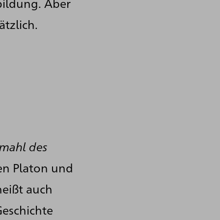
bildung. Aber
ätzlich.
tmahl des
hen Platon und
heißt auch
 Geschichte