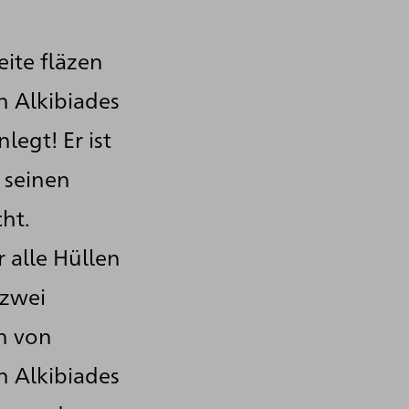
eite fläzen
h Alkibiades
legt! Er ist
 seinen
ht.
r alle Hüllen
 zwei
n von
n Alkibiades