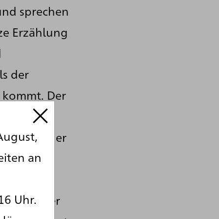
und sprechen
nze Erzählung
d
ls der
in kommt. Der
I
biades
August,
Sokrates, der
eiten an
: Zwischen
wohl
16 Uhr.
 Aspekt der