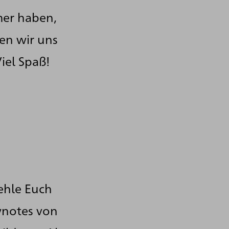
mer haben,
en wir uns
iel Spaß!
fehle Euch
wnotes von