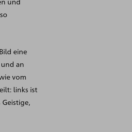
den und
lso
ild eine
 und an
 wie vom
t: links ist
 Geistige,