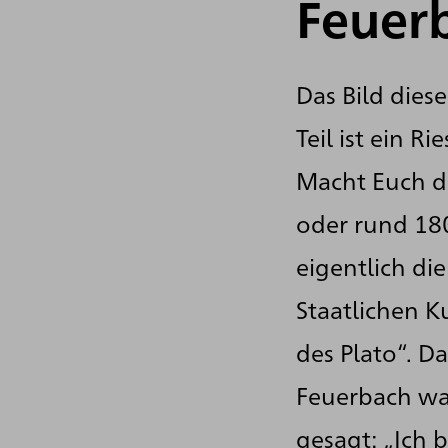
Feuer
Das Bild dies
Teil ist ein R
Macht Euch da
oder rund 180
eigentlich die
Staatlichen K
des Plato“. D
Feuerbach war
gesagt: „Ich 