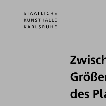
Zwisc
Größe
des P