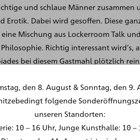
 wichtige und schlaue Männer zusammen 
d Erotik. Dabei wird gesoffen. Diese ga
t eine Mischung aus Lockerroom Talk un
Philosophie. Richtig interessant wird’s, a
ibiades bei diesem Gastmahl plötzlich re
ehr betrunken, da passt der der Name
ALK
stag, den 8. August & Sonntag, den 9. 
er. Und dieser Typ hält eine Lobrede auf 
hitzebedingt folgende Sonderöffnungsz
stmahl auch am Start ist. Pikantes Detail
unseren Standorten:
ännern Alkibiades und Sokrates gab es 
rie: 10 – 16 Uhr, Junge Kunsthalle: 10 – 
e Spannungen. Also noch mal ein neuer