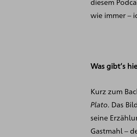
diesem Podcas
wie immer – i
Was gibt‘s hi
Kurz zum Back
Plato
. Das Bi
seine Erzählu
Gastmahl – d