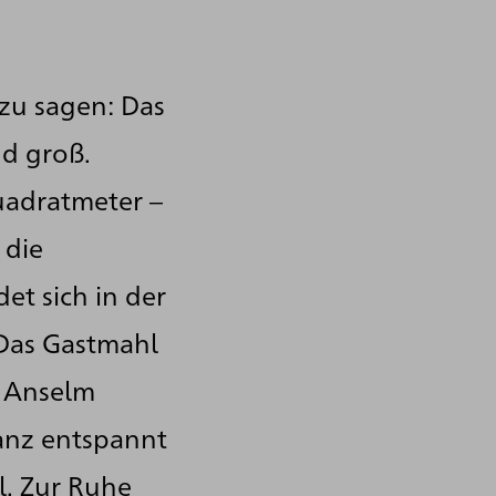
 zu sagen: Das
nd groß.
uadratmeter –
 die
et sich in der
„Das Gastmahl
s Anselm
ganz entspannt
l. Zur Ruhe