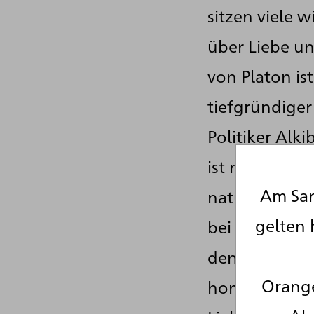
sitzen viele
über Liebe un
von Platon is
tiefgründiger 
Politiker Alk
ist nämlich s
Am Sam
natürlich sup
gelten 
bei diesem Ga
den beiden M
Orange
homoerotisch