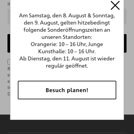
Ihre Mailadresse
Am Samstag, den 8. August & Sonntag,
den 9. August, gelten hitzebedingt
folgende Sonderöffnungszeiten an
unseren Standorten:
Orangerie: 10 – 16 Uhr, Junge
Kunsthalle: 10 – 16 Uhr.
Ab Dienstag, den 11. August ist wieder
Ich bin mit der Verarbeitung meiner Daten im
regulär geöffnet.
Rahmen des Newsletter-Abonnements per E-Mail
einverstanden. Das Abonnement kann jederzeit über
einen Link im Newsletter widerrufen werden. Weitere
Informationen finden Sie in unserer
Besuch planen!
Datenschutzerklärung.