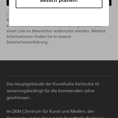
Ich bin mit der Verarbeitung meiner Daten im
Rahmen des Newsletter-Abonnements per E-Mail
einverstanden. Das Abonnement kann jederzeit über
einen Link im Newsletter widerrufen werden. Weitere
Informationen finden Sie in unserer
Datenschutzerklärung.
Das Hauptgebäude der Kunsthalle Karlsruhe ist
sanierungsbedingt für die kommenden Jahre
geschlossen.
Im ZKM | Zentrum für Kunst und Medien, der
Orangerie und in der Jungen Kunsthalle finden in