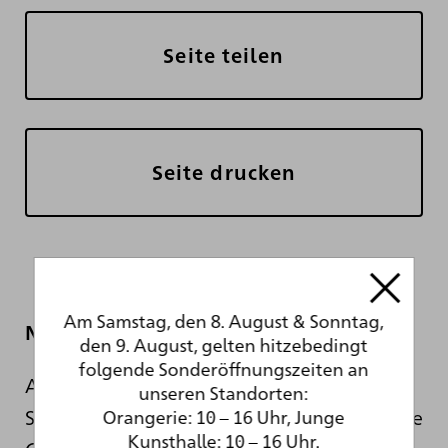
Seite teilen
Seite drucken
Am Samstag, den 8. August & Sonntag,
Newsletter
den 9. August, gelten hitzebedingt
folgende Sonderöffnungszeiten an
Auch während der sanierungsbedingten
unseren Standorten:
Schließung informieren wir Sie hier über die
Orangerie: 10 – 16 Uhr, Junge
Kunsthalle: 10 – 16 Uhr.