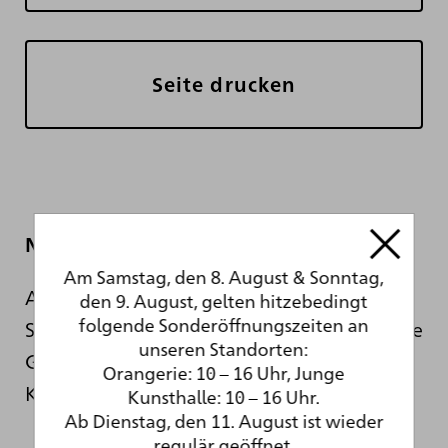
Seite drucken
Newsletter
Am Samstag, den 8. August & Sonntag,
Auch während der sanierungsbedingten
den 9. August, gelten hitzebedingt
folgende Sonderöffnungszeiten an
Schließung informieren wir Sie hier über die
unseren Standorten:
Geschehnisse hinter den Kulissen der
Orangerie: 10 – 16 Uhr, Junge
Kunsthalle.
Kunsthalle: 10 – 16 Uhr.
Ab Dienstag, den 11. August ist wieder
regulär geöffnet.