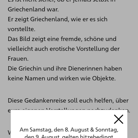
Griechenland war.
Er zeigt Griechenland, wie er es sich
vorstellte.
Das Bild zeigt eine fremde, schöne und
vielleicht auch erotische Vorstellung der
Frauen.
Die Griechin und ihre Dienerinnen haben
keine Namen und wirken wie Objekte.
Diese Gedankenreise soll euch helfen, über
eure eigenen Vorstellungen nachzudenken.
Am Samstag, den 8. August & Sonntag,
Woher kommen eure Bilder im Kopf?
den 9. August, gelten hitzebedingt