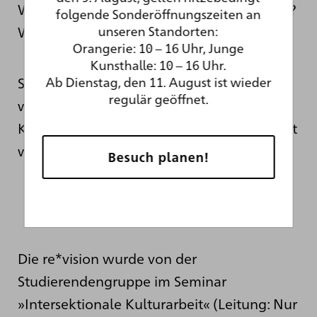
Welche Vorurteile habt ihr vielleicht selbst?
folgende Sonderöffnungszeiten an
unseren Standorten:
Welche Macht steckt in solchen Bildern?
Orangerie: 10 – 16 Uhr, Junge
Kunsthalle: 10 – 16 Uhr.
Ab Dienstag, den 11. August ist wieder
So könnt ihr verstehen,
regulär geöffnet.
wie Vorurteile über Menschen, Länder und
Kulturen auch durch Bilder weiterverbreitet
werden.
Besuch planen!
Die re*vision wurde von der
Studierendengruppe im Seminar
»Intersektionale Kulturarbeit« (Leitung: Nur