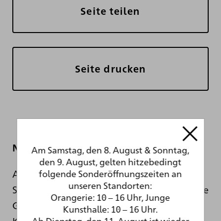
Seite teilen
Seite drucken
Newsletter
Am Samstag, den 8. August & Sonntag,
den 9. August, gelten hitzebedingt
Auch während der sanierungsbedingten
folgende Sonderöffnungszeiten an
unseren Standorten:
Schließung informieren wir Sie hier über die
Orangerie: 10 – 16 Uhr, Junge
Geschehnisse hinter den Kulissen der
Kunsthalle: 10 – 16 Uhr.
Kunsthalle.
Ab Dienstag, den 11. August ist wieder