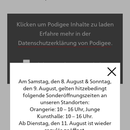
Klicken um Podigee Inhalte zu laden
Erfahre mehr in der
Datenschutzerklärung von Podigee
.
Inhalte von Podigee immer erlauben
Inhalt direkt öffnen
Am Samstag, den 8. August & Sonntag,
den 9. August, gelten hitzebedingt
folgende Sonderöffnungszeiten an
unseren Standorten:
Orangerie: 10 – 16 Uhr, Junge
Touren zu diesem Werk
Kunsthalle: 10 – 16 Uhr.
Ab Dienstag, den 11. August ist wieder
regulär geöffnet.