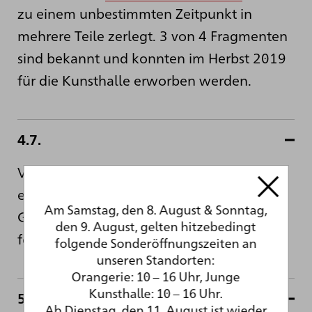
zu einem unbestimmten Zeitpunkt in
mehrere Teile zerlegt. 3 von 4 Fragmenten
sind bekannt und konnten im Herbst 2019
für die Kunsthalle erworben werden.
4.7.
Vor 60 Jahren fand in der Kunsthalle schon
einmal eine Ausstellung zu Hans Baldung
Am Samstag, den 8. August & Sonntag,
Grien statt, die
am 4. Juli 1959 Eröffnung
den 9. August, gelten hitzebedingt
feierte.
folgende Sonderöffnungszeiten an
unseren Standorten:
Orangerie: 10 – 16 Uhr, Junge
Kunsthalle: 10 – 16 Uhr.
5,6
Ab Dienstag, den 11. August ist wieder