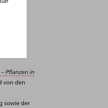
ulär
 – Pflanzen in
 von den
 sowie der