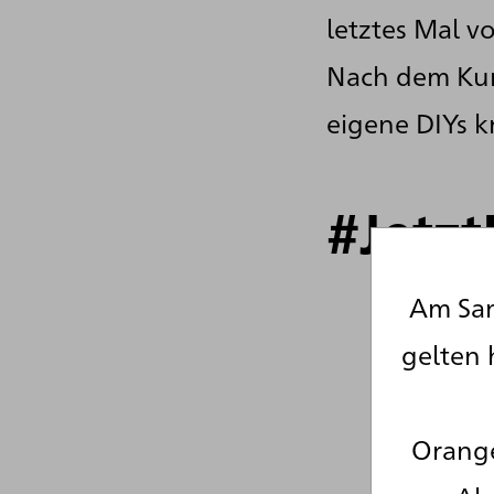
letztes Mal 
Nach dem Kun
eigene DIYs kr
#Jetz
Am Sam
gelten 
Orange