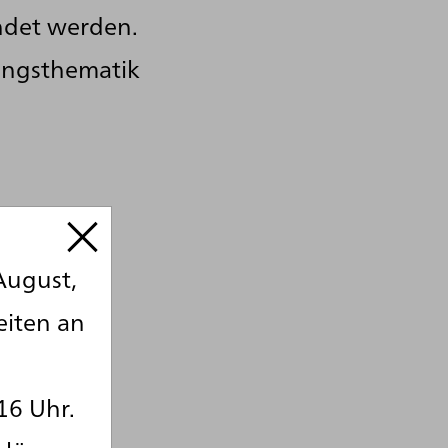
ndet werden.
ungsthematik
August,
eiten an
16 Uhr.