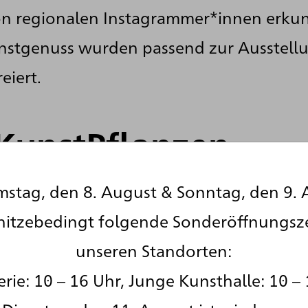
von regionalen Instagrammer*innen erku
stgenuss wurden passend zur Ausstell
eiert.
tKunstPflanzen
stag, den 8. August & Sonntag, den 9. 
hitzebedingt folgende Sonderöffnungsz
unseren Standorten:
rie: 10 – 16 Uhr, Junge Kunsthalle: 10 – 