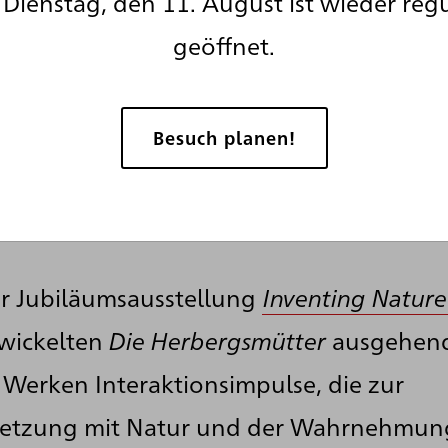
Dienstag, den 11. August ist wieder reg
geöffnet.
Besuch planen!
ur Jubiläumsausstellung
Inventing Nature
wickelten
Die Herbergsmütter
ausgehend
 Werken Interaktionsimpulse, die zur
etzung mit Natur und der Wahrnehmung