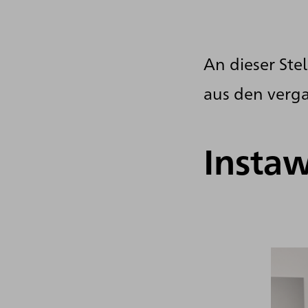
An dieser Ste
aus den verg
Instaw