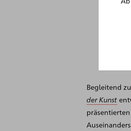
Ab 
Begleitend z
der Kunst
ent
präsentierten
Auseinanders