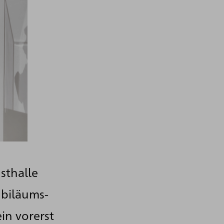
sthalle
ubiläums-
ein vorerst