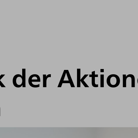
k der Aktio
n