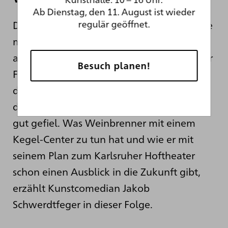
Ab Dienstag, den 11. August ist wieder
regulär geöffnet.
Der Architekt Friedrich Weinbrenner prägte
mit seinen klassizistischen Entwürfen vor
allem das Stadtbild von Karlsruhe. In dieser
Besuch planen!
Folge von
Kunstsnack
dreht sich alles um
das ehemalige
Hoftheater Weinbrenners
,
das auch dem deutschen Dichter Goethe
gut gefiel. Was Weinbrenner mit einem
Kegel-Center zu tun hat und wie er mit
seinem Plan zum Karlsruher Hoftheater
schon einen Ausblick in die Zukunft gibt,
erzählt Kunstcomedian Jakob
Schwerdtfeger in dieser Folge.