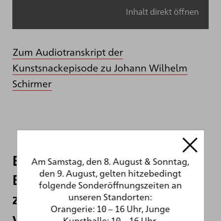
Inhalt direkt öffnen
Zum Audiotranskript der
Kunstsnackepisode zu Johann Wilhelm
Schirmer
Episode 86: 5-Sterne-
Am Samstag, den 8. August & Sonntag,
den 9. August, gelten hitzebedingt
Bewertung von Goethe: Plan
folgende Sonderöffnungszeiten an
zum Karlsruher Hoftheater
unseren Standorten:
Orangerie: 10 – 16 Uhr, Junge
von Friedrich Weinbrenner
Kunsthalle: 10 – 16 Uhr.